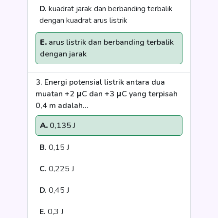
D.
kuadrat jarak dan berbanding terbalik
dengan kuadrat arus listrik
E.
arus listrik dan berbanding terbalik
dengan jarak
3. Energi potensial listrik antara dua
muatan +2 μC dan +3 μC yang terpisah
0,4 m adalah...
A.
0,135 J
B.
0,15 J
C.
0,225 J
D.
0,45 J
E.
0,3 J