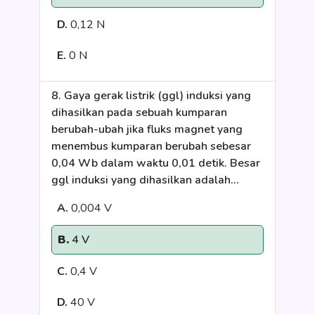
D.
0,12 N
E.
0 N
8. Gaya gerak listrik (ggl) induksi yang
dihasilkan pada sebuah kumparan
berubah-ubah jika fluks magnet yang
menembus kumparan berubah sebesar
0,04 Wb dalam waktu 0,01 detik. Besar
ggl induksi yang dihasilkan adalah...
A.
0,004 V
B.
4 V
C.
0,4 V
D.
40 V