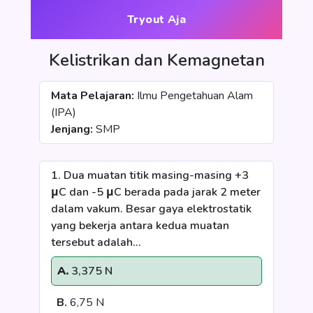
Tryout Aja
Kelistrikan dan Kemagnetan
Mata Pelajaran:
Ilmu Pengetahuan Alam
(IPA)
Jenjang:
SMP
1. Dua muatan titik masing-masing +3
μC dan -5 μC berada pada jarak 2 meter
dalam vakum. Besar gaya elektrostatik
yang bekerja antara kedua muatan
tersebut adalah...
A.
3,375 N
B.
6,75 N