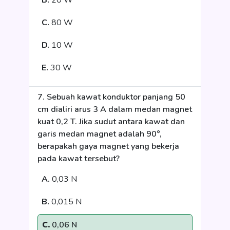
B.
20 W
C.
80 W
D.
10 W
E.
30 W
7. Sebuah kawat konduktor panjang 50
cm dialiri arus 3 A dalam medan magnet
kuat 0,2 T. Jika sudut antara kawat dan
garis medan magnet adalah 90°,
berapakah gaya magnet yang bekerja
pada kawat tersebut?
A.
0,03 N
B.
0,015 N
C.
0,06 N