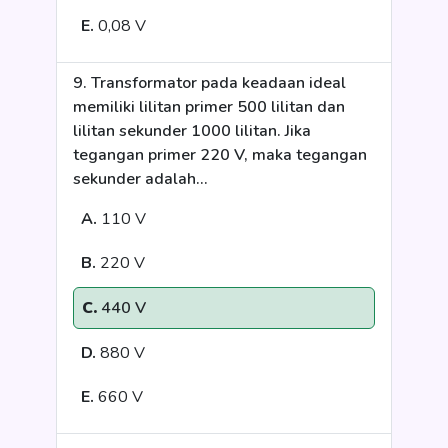
E.
0,08 V
9. Transformator pada keadaan ideal
memiliki lilitan primer 500 lilitan dan
lilitan sekunder 1000 lilitan. Jika
tegangan primer 220 V, maka tegangan
sekunder adalah...
A.
110 V
B.
220 V
C.
440 V
D.
880 V
E.
660 V