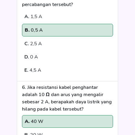
percabangan tersebut?
A.
1,5 A
B.
0,5 A
C.
2,5 A
D.
0 A
E.
4,5 A
6. Jika resistansi kabel penghantar
adalah 10 Ω dan arus yang mengalir
sebesar 2 A, berapakah daya listrik yang
hilang pada kabel tersebut?
A.
40 W