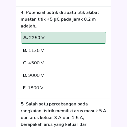
4. Potensial listrik di suatu titik akibat
muatan titik +5 μC pada jarak 0,2 m
adalah...
A.
2250 V
B.
1125 V
C.
4500 V
D.
9000 V
E.
1800 V
5. Salah satu percabangan pada
rangkaian listrik memiliki arus masuk 5 A
dan arus keluar 3 A dan 1,5 A,
berapakah arus yang keluar dari