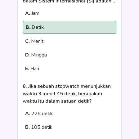
dalam Sistem Internasional (SI) adalah...
A.
Jam
B.
Detik
C.
Menit
D.
Minggu
E.
Hari
8. Jika sebuah stopwatch menunjukkan
waktu 3 menit 45 detik, berapakah
waktu itu dalam satuan detik?
A.
225 detik
B.
105 detik