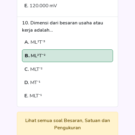
E.
120.000 mV
10. Dimensi dari besaran usaha atau
kerja adalah...
A.
ML²T⁻³
B.
ML²T⁻²
C.
MLT⁻²
D.
MT⁻¹
E.
MLT⁻¹
Lihat semua soal Besaran, Satuan dan
Pengukuran