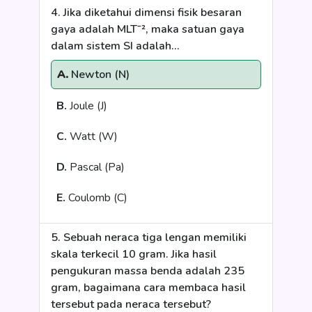
4. Jika diketahui dimensi fisik besaran
gaya adalah MLT⁻², maka satuan gaya
dalam sistem SI adalah...
A.
Newton (N)
B.
Joule (J)
C.
Watt (W)
D.
Pascal (Pa)
E.
Coulomb (C)
5. Sebuah neraca tiga lengan memiliki
skala terkecil 10 gram. Jika hasil
pengukuran massa benda adalah 235
gram, bagaimana cara membaca hasil
tersebut pada neraca tersebut?