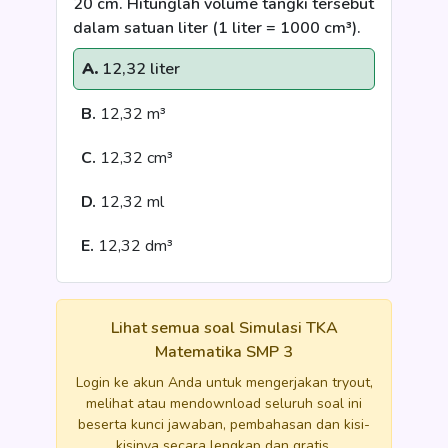
20 cm. Hitunglah volume tangki tersebut
dalam satuan liter (1 liter = 1000 cm³).
A.
12,32 liter
B.
12,32 m³
C.
12,32 cm³
D.
12,32 ml
E.
12,32 dm³
Lihat semua soal Simulasi TKA
Matematika SMP 3
Login ke akun Anda untuk mengerjakan tryout,
melihat atau mendownload seluruh soal ini
beserta kunci jawaban, pembahasan dan kisi-
kisinya secara lengkap dan gratis.