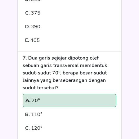
C.
375
D.
390
E.
405
7. Dua garis sejajar dipotong oleh
sebuah garis transversal membentuk
sudut-sudut 70°, berapa besar sudut
lainnya yang berseberangan dengan
sudut tersebut?
A.
70°
B.
110°
C.
120°