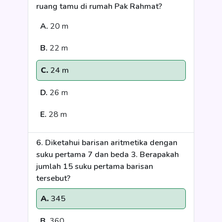
ruang tamu di rumah Pak Rahmat?
A.
20 m
B.
22 m
C.
24 m
D.
26 m
E.
28 m
6. Diketahui barisan aritmetika dengan
suku pertama 7 dan beda 3. Berapakah
jumlah 15 suku pertama barisan
tersebut?
A.
345
B.
360