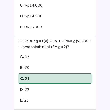
C.
Rp14.000
D.
Rp14.500
E.
Rp15.000
3. Jika fungsi f(x) = 3x + 2 dan g(x) = x² -
1, berapakah nilai (f ∘ g)(2)?
A.
17
B.
20
C.
21
D.
22
E.
23