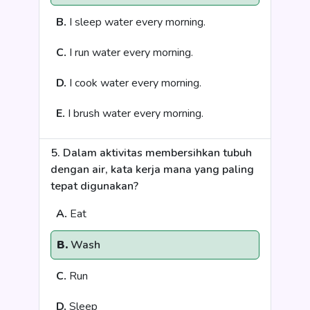
B.
I sleep water every morning.
C.
I run water every morning.
D.
I cook water every morning.
E.
I brush water every morning.
5. Dalam aktivitas membersihkan tubuh
dengan air, kata kerja mana yang paling
tepat digunakan?
A.
Eat
B.
Wash
C.
Run
D.
Sleep