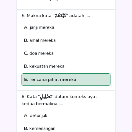
5. Makna kata "كَيْدَهُمْ" adalah ....
A.
janji mereka
B.
amal mereka
C.
doa mereka
D.
kekuatan mereka
E.
rencana jahat mereka
6. Kata "تَضْلِيلٍ" dalam konteks ayat
kedua bermakna ....
A.
petunjuk
B.
kemenangan