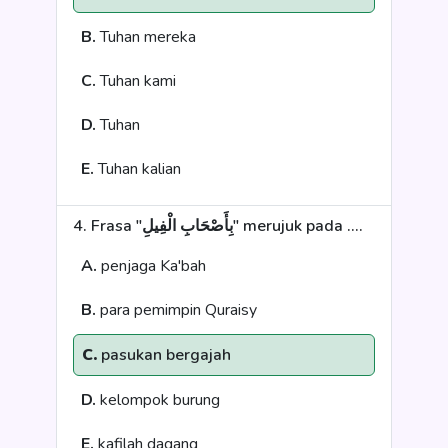
B.
Tuhan mereka
C.
Tuhan kami
D.
Tuhan
E.
Tuhan kalian
4. Frasa "بِأَصْحَابِ الْفِيلِ" merujuk pada ....
A.
penjaga Ka'bah
B.
para pemimpin Quraisy
C.
pasukan bergajah
D.
kelompok burung
E.
kafilah dagang