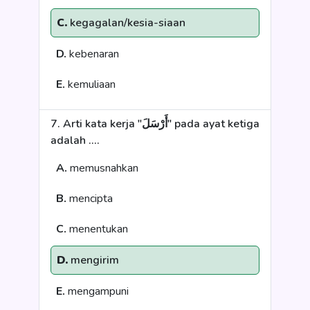
C.
kegagalan/kesia-siaan
D.
kebenaran
E.
kemuliaan
7. Arti kata kerja "أَرْسَلَ" pada ayat ketiga
adalah ....
A.
memusnahkan
B.
mencipta
C.
menentukan
D.
mengirim
E.
mengampuni