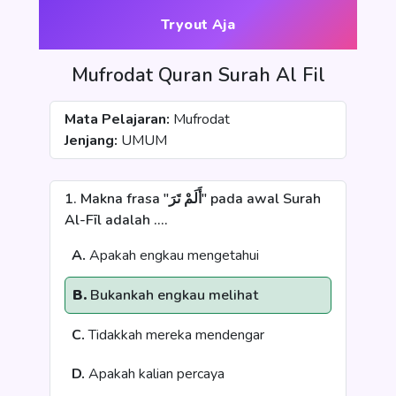
Tryout Aja
Mufrodat Quran Surah Al Fil
Mata Pelajaran:
Mufrodat
Jenjang:
UMUM
1. Makna frasa "أَلَمْ تَرَ" pada awal Surah
Al-Fīl adalah ....
A.
Apakah engkau mengetahui
B.
Bukankah engkau melihat
C.
Tidakkah mereka mendengar
D.
Apakah kalian percaya