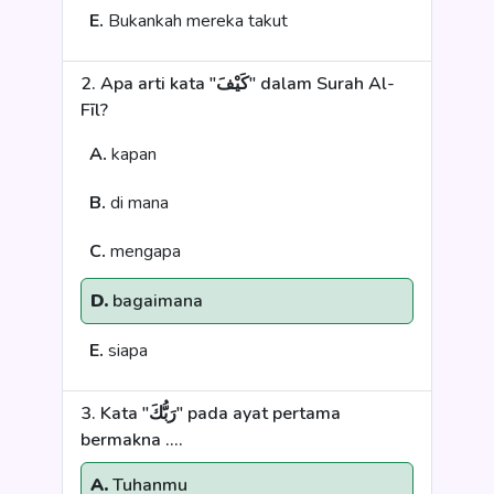
E.
Bukankah mereka takut
2. Apa arti kata "كَيْفَ" dalam Surah Al-
Fīl?
A.
kapan
B.
di mana
C.
mengapa
D.
bagaimana
E.
siapa
3. Kata "رَبُّكَ" pada ayat pertama
bermakna ....
A.
Tuhanmu