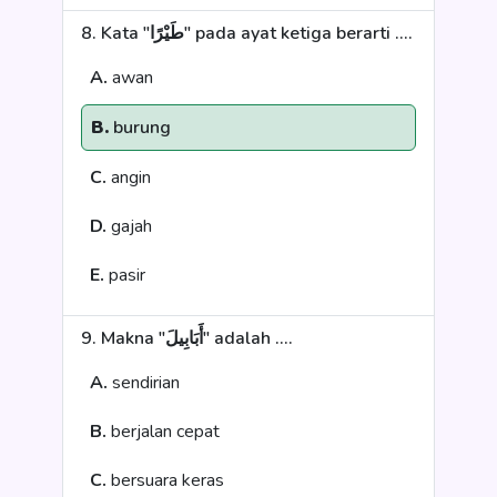
8. Kata "طَيْرًا" pada ayat ketiga berarti ....
A.
awan
B.
burung
C.
angin
D.
gajah
E.
pasir
9. Makna "أَبَابِيلَ" adalah ....
A.
sendirian
B.
berjalan cepat
C.
bersuara keras