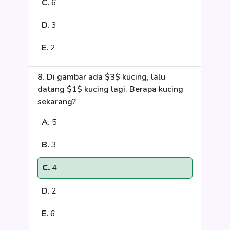
C.
6
D.
3
E.
2
8. Di gambar ada $3$ kucing, lalu
datang $1$ kucing lagi. Berapa kucing
sekarang?
A.
5
B.
3
C.
4
D.
2
E.
6