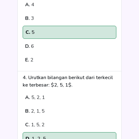
A.
4
B.
3
C.
5
D.
6
E.
2
4. Urutkan bilangan berikut dari terkecil
ke terbesar: $2, 5, 1$.
A.
5, 2, 1
B.
2, 1, 5
C.
1, 5, 2
D.
1, 2, 5