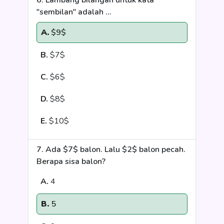
6. Lambang bilangan untuk kata
"sembilan" adalah ...
A.
$9$
B.
$7$
C.
$6$
D.
$8$
E.
$10$
7. Ada $7$ balon. Lalu $2$ balon pecah.
Berapa sisa balon?
A.
4
B.
5