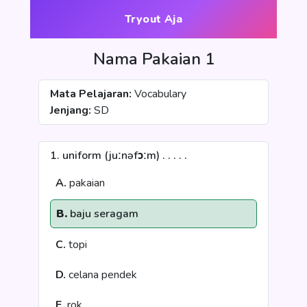
Tryout Aja
Nama Pakaian 1
Mata Pelajaran:
Vocabulary
Jenjang:
SD
1. uniform (juːnəfɔːm) . . . . .
A.
pakaian
B.
baju seragam
C.
topi
D.
celana pendek
E.
rok