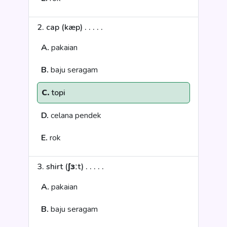
2. cap (kæp) . . . . .
A.
pakaian
B.
baju seragam
C.
topi
D.
celana pendek
E.
rok
3. shirt (ʃɜːt) . . . . .
A.
pakaian
B.
baju seragam