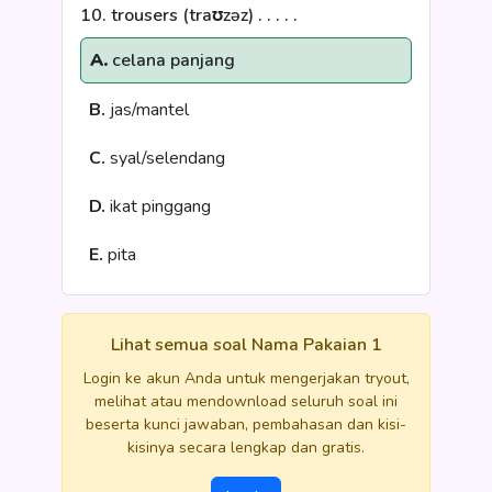
10. trousers (traʊzəz) . . . . .
A.
celana panjang
B.
jas/mantel
C.
syal/selendang
D.
ikat pinggang
E.
pita
Lihat semua soal Nama Pakaian 1
Login ke akun Anda untuk mengerjakan tryout,
melihat atau mendownload seluruh soal ini
beserta kunci jawaban, pembahasan dan kisi-
kisinya secara lengkap dan gratis.