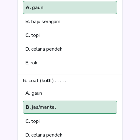
A.
gaun
B.
baju seragam
C.
topi
D.
celana pendek
E.
rok
6. coat (koʊt) . . . . .
A.
gaun
B.
jas/mantel
C.
topi
D.
celana pendek