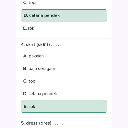
C.
topi
D.
celana pendek
E.
rok
4. skirt (skɜːt) . . . . .
A.
pakaian
B.
baju seragam
C.
topi
D.
celana pendek
E.
rok
5. dress (dres) . . . . .