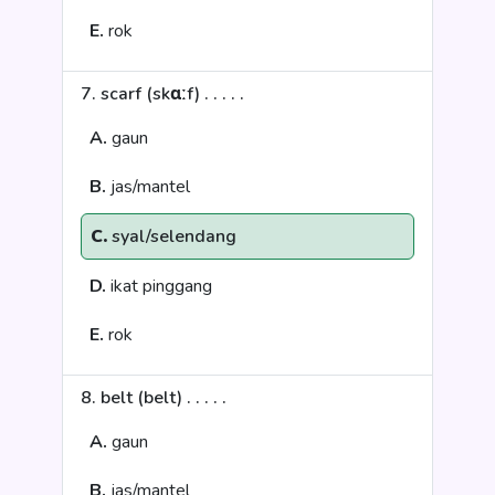
E.
rok
7. scarf (skɑːf) . . . . .
A.
gaun
B.
jas/mantel
C.
syal/selendang
D.
ikat pinggang
E.
rok
8. belt (belt) . . . . .
A.
gaun
B.
jas/mantel