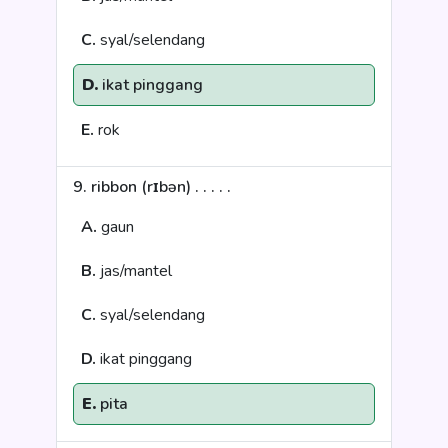
C.
syal/selendang
D.
ikat pinggang
E.
rok
9. ribbon (rɪbən) . . . . .
A.
gaun
B.
jas/mantel
C.
syal/selendang
D.
ikat pinggang
E.
pita