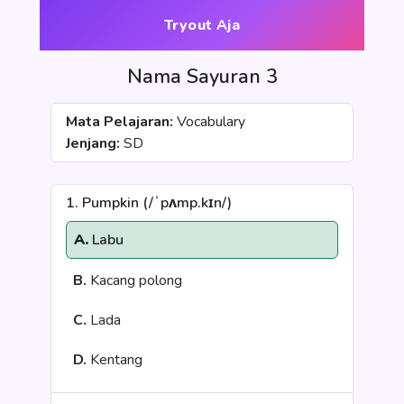
Tryout Aja
Nama Sayuran 3
Mata Pelajaran:
Vocabulary
Jenjang:
SD
1. Pumpkin (/ˈpʌmp.kɪn/)
A.
Labu
B.
Kacang polong
C.
Lada
D.
Kentang