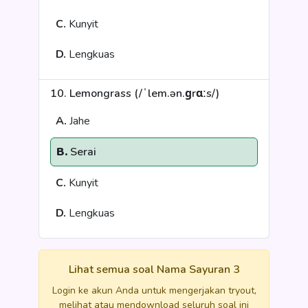
C.
Kunyit
D.
Lengkuas
10. Lemongrass (/ˈlem.ən.ɡrɑːs/)
A.
Jahe
B.
Serai
C.
Kunyit
D.
Lengkuas
Lihat semua soal Nama Sayuran 3
Login ke akun Anda untuk mengerjakan tryout,
melihat atau mendownload seluruh soal ini