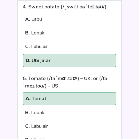
4. Sweet potato (/ˌswiːt pəˈteɪ.təʊ/)
A.
Labu
B.
Lobak
C.
Labu air
D.
Ubi jalar
5. Tomato (/təˈmɑː.təʊ/) – UK, or (/tə
ˈmeɪ.toʊ/) – US
A.
Tomat
B.
Lobak
C.
Labu air