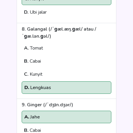
D.
Ubi jalar
8. Galangal (/ˈɡæl.æŋ.ɡæl/ atau /
ˈɡæ.lən.ɡəl/)
A.
Tomat
B.
Cabai
C.
Kunyit
D.
Lengkuas
9. Ginger (/ˈdʒɪn.dʒər/)
A.
Jahe
B.
Cabai