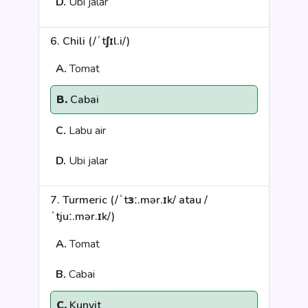
D.
Ubi jalar
6. Chili (/ˈtʃɪl.i/)
A.
Tomat
B.
Cabai
C.
Labu air
D.
Ubi jalar
7. Turmeric (/ˈtɜː.mər.ɪk/ atau /
ˈtjuː.mər.ɪk/)
A.
Tomat
B.
Cabai
C.
Kunyit