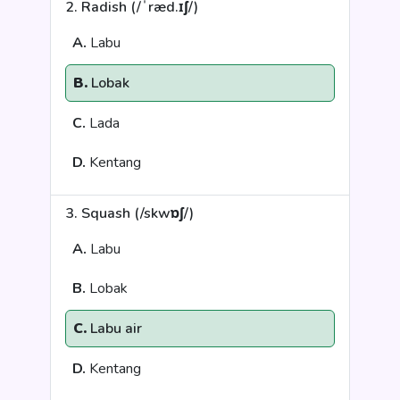
2. Radish (/ˈræd.ɪʃ/)
A.
Labu
B.
Lobak
C.
Lada
D.
Kentang
3. Squash (/skwɒʃ/)
A.
Labu
B.
Lobak
C.
Labu air
D.
Kentang