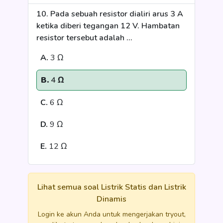
10. Pada sebuah resistor dialiri arus 3 A
ketika diberi tegangan 12 V. Hambatan
resistor tersebut adalah ...
A.
3 Ω
B.
4 Ω
C.
6 Ω
D.
9 Ω
E.
12 Ω
Lihat semua soal Listrik Statis dan Listrik
Dinamis
Login ke akun Anda untuk mengerjakan tryout,