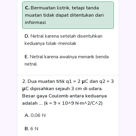
C.
Bermuatan listrik, tetapi tanda
muatan tidak dapat ditentukan dari
informasi
D.
Netral karena setelah disentuhkan
keduanya tolak-menolak
E.
Netral karena awalnya menarik benda
netral
2. Dua muatan titik q1 = 2 μC dan q2 = 3
μC dipisahkan sejauh 3 cm di udara.
Besar gaya Coulomb antara keduanya
adalah ... (k = 9 × 10^9 N·m^2/C^2)
A.
0,06 N
B.
6 N