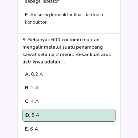
sebagai isolator
E.
Air suling konduktor kuat dan kaca
konduktor
9. Sebanyak 600 coulomb muatan
mengalir melalui suatu penampang
kawat selama 2 menit. Besar kuat arus
listriknya adalah ...
A.
0,2 A
B.
2 A
C.
4 A
D.
5 A
E.
6 A