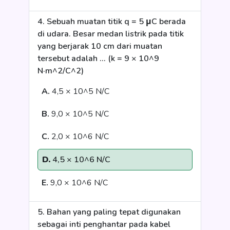
4. Sebuah muatan titik q = 5 μC berada
di udara. Besar medan listrik pada titik
yang berjarak 10 cm dari muatan
tersebut adalah ... (k = 9 × 10^9
N·m^2/C^2)
A.
4,5 × 10^5 N/C
B.
9,0 × 10^5 N/C
C.
2,0 × 10^6 N/C
D.
4,5 × 10^6 N/C
E.
9,0 × 10^6 N/C
5. Bahan yang paling tepat digunakan
sebagai inti penghantar pada kabel